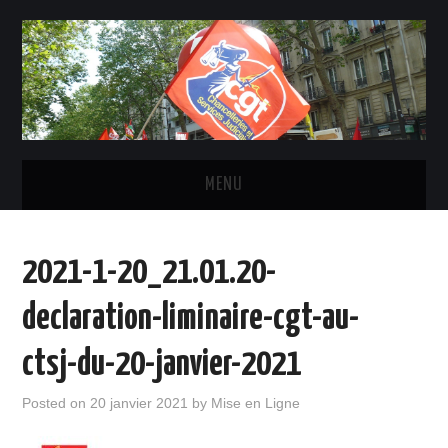
MENU
ACTUALITÉ
2021-1-20_21.01.20-
INSTANCES ET ÉLU-E-S CGT
declaration-liminaire-cgt-au-
STATUTS, DROITS ET OBLIGATIONS
ctsj-du-20-janvier-2021
LE SYNDICAT
Posted on
20 janvier 2021
by
Mise en Ligne
CONTACTS