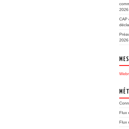
commu
2026
CAP e
décla
Préav
2026
MES
Webm
MÉ
Conn
Flux 
Flux