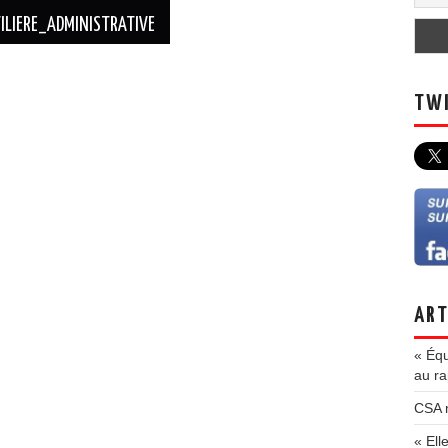
LIERE_ADMINISTRATIVE
TWI
ART
« Équ
au ra
CSA m
« Ell