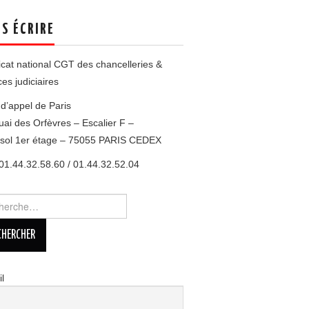
S ÉCRIRE
cat national CGT des chancelleries &
ces judiciaires
d’appel de Paris
uai des Orfèvres – Escalier F –
esol 1er étage – 75055 PARIS CEDEX
 01.44.32.58.60 / 01.44.32.52.04
rcher :
l