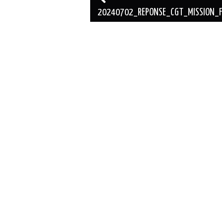
des
20240702_REPONSE_CGT_MISSION_FI
articles