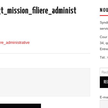
_mission_filiere_administ
NOU
Syndi
servi
Cour 
re_administrative
34, q
Entr
Tél.:
Reche
E-mai