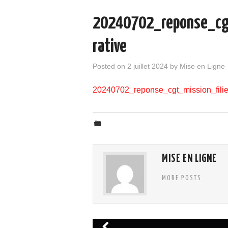
20240702_reponse_cgt
rative
Posted on
2 juillet 2024
by
Mise en Ligne
20240702_reponse_cgt_mission_filie
MISE EN LIGNE
MORE POSTS
Navigation