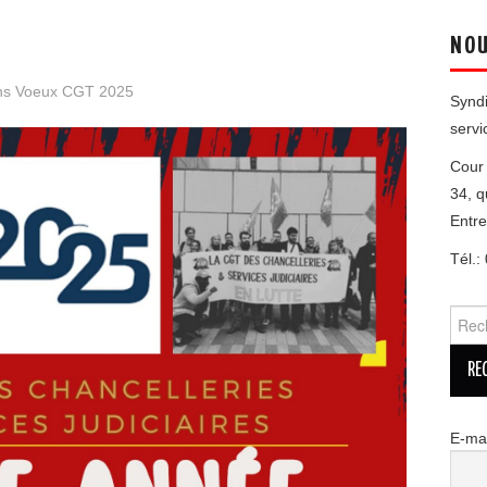
NOU
ns
Voeux CGT 2025
Syndi
servi
Cour 
34, q
Entr
Tél.:
Reche
E-mai