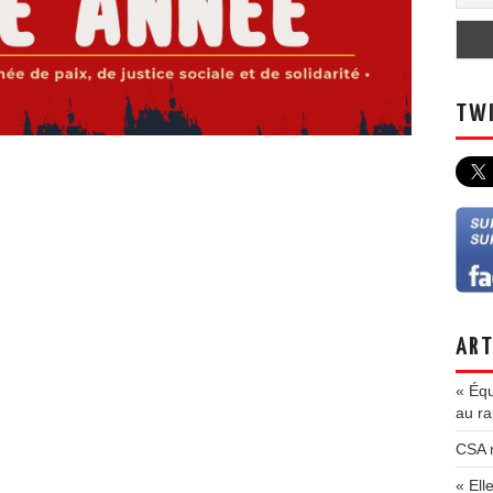
TWI
ART
« Équ
au ra
CSA m
« Ell