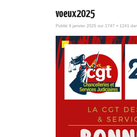
voeux2025
Publié
9 janvier 2025
sur
1747 × 1241
da