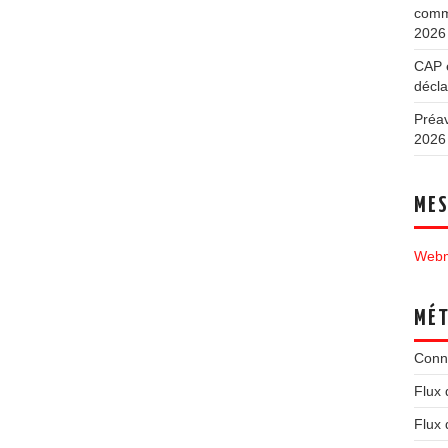
commu
2026
CAP e
décla
Préav
2026
MES
Webm
MÉ
Conn
Flux 
Flux