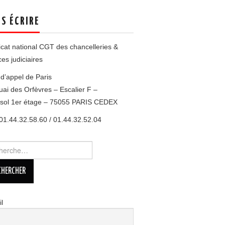
S ÉCRIRE
cat national CGT des chancelleries &
ces judiciaires
d’appel de Paris
uai des Orfèvres – Escalier F –
esol 1er étage – 75055 PARIS CEDEX
 01.44.32.58.60 / 01.44.32.52.04
rcher :
l