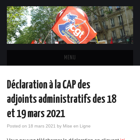
MENU
ACTUALITÉ
Déclaration à la CAP des
INSTANCES ET ÉLU-E-S CGT
adjoints administratifs des 18
STATUTS, DROITS ET OBLIGATIONS
et 19 mars 2021
LE SYNDICAT
Posted on
18 mars 2021
by
Mise en Ligne
CONTACTS