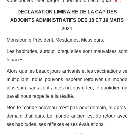
Vous pouvez télécharger la déclaration en cliquant
ici
.
DECLARATION LIMINAIRE
DE LA CAP DES
ADHÉSION
ADJOINTS ADMINISTRATIFS
DES 18 ET 19 MARS
ESPACE MILITANT
2021
Monsieur le Président, Mesdames, Messieurs,
Les habitudes, surtout lorsqu’elles sont mauvaises sont
tenaces.
Alors que les beaux jours arrivants et les vaccinations se
multipliant, nous pouvons espérer retrouver un monde
plus sain, sans contraintes ni couvre-feu, le quotidien du
travail nous rappelle à la réalité.
Non le monde nouveau n’est pas pour demain, ni après-
demain d’ailleurs. Le monde ancien est de retour avec
ses habitudes, ses réflexes et ses évaluations.