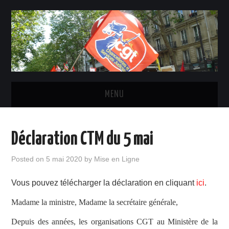
MENU
ACTUALITÉ
Déclaration CTM du 5 mai
INSTANCES ET ÉLU-E-S CGT
Posted on
5 mai 2020
by
Mise en Ligne
STATUTS, DROITS ET OBLIGATIONS
Vous pouvez télécharger la déclaration en cliquant
ici
.
LE SYNDICAT
Madame la ministre, Madame la secrétaire générale,
Depuis des années, les organisations CGT au Ministère de la
CONTACTS