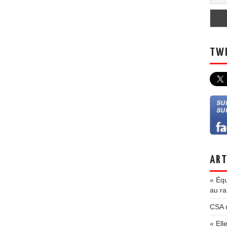
TWI
ART
« Équ
au ra
CSA m
« Ell