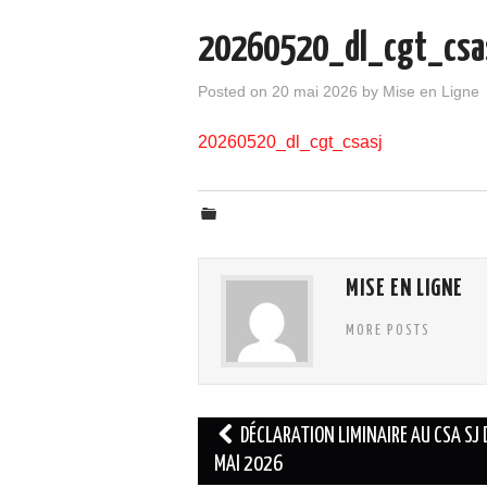
20260520_dl_cgt_csa
Posted on
20 mai 2026
by
Mise en Ligne
20260520_dl_cgt_csasj
MISE EN LIGNE
MORE POSTS
Navigation
DÉCLARATION LIMINAIRE AU CSA SJ 
des
MAI 2026