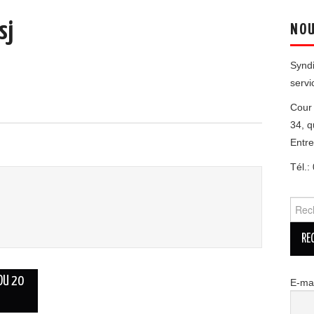
sj
NOU
Syndi
servi
Cour 
34, q
Entr
Tél.:
Reche
DU 20
E-mai