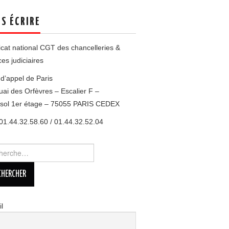
S ÉCRIRE
cat national CGT des chancelleries &
ces judiciaires
d’appel de Paris
uai des Orfèvres – Escalier F –
esol 1er étage – 75055 PARIS CEDEX
 01.44.32.58.60 / 01.44.32.52.04
rcher :
l