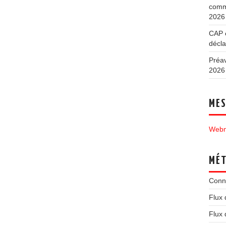
commu
2026
CAP e
décla
Préav
2026
MES
Webm
MÉ
Conn
Flux 
Flux