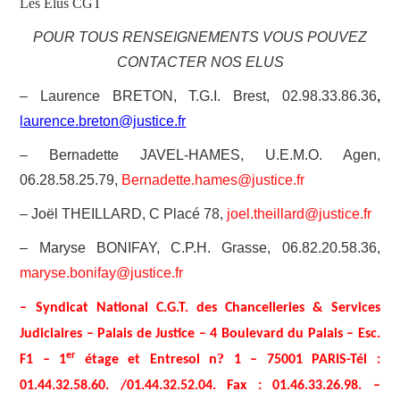
Les Elus CGT
POUR TOUS RENSEIGNEMENTS VOUS POUVEZ
CONTACTER NOS ELUS
– Laurence BRETON, T.G.I. Brest, 02.98.33.86.36
,
laurence.breton@justice.fr
– Bernadette JAVEL-HAMES, U.E.M.O. Agen,
06.28.58.25.79,
Bernadette.hames@justice.fr
– Joël THEILLARD, C Placé 78,
joel.theillard@justice.fr
– Maryse BONIFAY, C.P.H. Grasse, 06.82.20.58.36,
maryse.bonifay@justice.fr
– Syndicat National C.G.T. des Chancelleries & Services
Judiciaires – Palais de Justice – 4 Boulevard du Palais – Esc.
er
?
F1 – 1
étage et Entresol n
1 – 75001 PARIS-Tél :
01.44.32.58.60. /01.44.32.52.04. Fax : 01.46.33.26.98. –