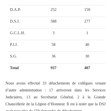
D.A.P.
252
159
D.S.J.
588
277
G.C.L.H.
3
1
P.J.J.
58
40
S.G.
36
30
Total
937
407
Nous avons effectué 33 détachements de collègues venant
d’autre administration : 17 arriveront dans les Services
Judiciaires, 13 au Secrétariat Général, 2 à la Grande
Chancellerie de la Légion d’Honneur. Il est à noter que la DSJ
avait reçu plus de 150 demandes de détachement.