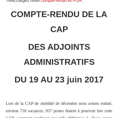
Téléchargez notre
compte-rendu en PDF.
ADHÉSION
COMPTE-RENDU DE LA
ESPACE MILITANT
CAP
DES ADJOINTS
ADMINISTRATIFS
DU 19 AU 23 juin 2017
Lors de la CAP de mobilité de décembre nous avions estimé,
environ 716 vacances, 937 postes étaient à pourvoir lors cette