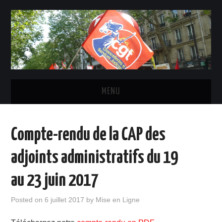
MENU
ACTUALITÉ
Compte-rendu de la CAP des
INSTANCES ET ÉLU-E-S CGT
adjoints administratifs du 19
STATUTS, DROITS ET OBLIGATIONS
au 23 juin 2017
LE SYNDICAT
Posted on
6 juillet 2017
by
Mise en Ligne
CONTACTS