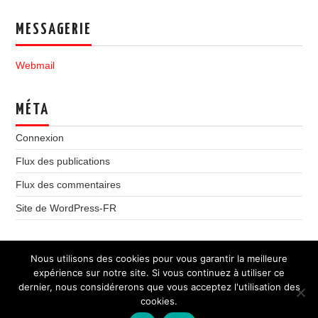
MESSAGERIE
Webmail
MÉTA
Connexion
Flux des publications
Flux des commentaires
Site de WordPress-FR
Nous utilisons des cookies pour vous garantir la meilleure
expérience sur notre site. Si vous continuez à utiliser ce
dernier, nous considérerons que vous acceptez l'utilisation des
© 2026 Syndicat National CGT des Chancelleries & Services
cookies.
Judiciaires. All rights reserved.