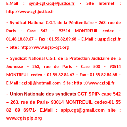
E.Mail :
synd-cgt-acsj@justice.fr
– Site internet :
http://www.cgt.justice.fr
– Syndicat National C.G.T. de la Pénitentiaire – 263, rue de
Paris – Case 542 – 93514 MONTREUIL cedex –
01.48.18.89.67 – Fax : 01.55.82.89.68 – E.Mail :
ugsp@cgt.fr
– Site
: http://www.ugsp-cgt.org
– Syndicat National C.G.T. de la Protection Judiciaire de la
Jeunesse – 263, rue de Paris – Case 500 – 93514
MONTREUIL cedex – 01.55.82.84.67 – Fax : 01.55.82.84.68 –
E.Mail :
cgtpjj@hotmail.com- Site :
http ://www.cgtpjj.fr
Union Nationale des syndicats
CGT SPIP-
case 542
–
– 263, rue de Paris- 93014 MONTREUIL cedex-01 55
82 89 69/71- E.Mail :
spip.cgt@gmail.com
site :
www.cgtspip.org