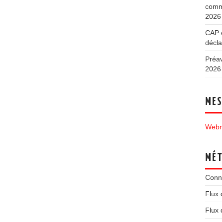
commu
2026
CAP e
décla
Préav
2026
MES
Webm
MÉ
Conn
Flux 
Flux