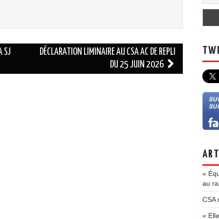
TWI
A SJ
DÉCLARATION LIMINAIRE AU CSA AC DE REPLI
DU 25 JUIN 2026
ART
« Équ
au ra
CSA m
« Ell