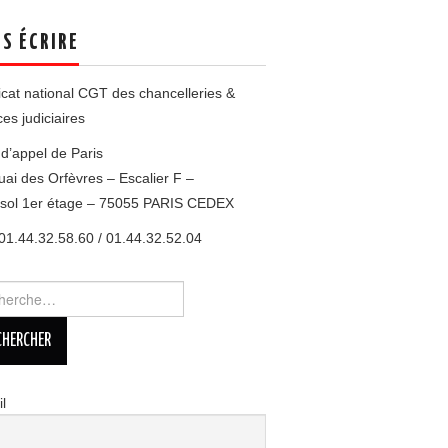
S ÉCRIRE
cat national CGT des chancelleries &
ces judiciaires
d’appel de Paris
uai des Orfèvres – Escalier F –
esol 1er étage – 75055 PARIS CEDEX
 01.44.32.58.60 / 01.44.32.52.04
rcher :
l