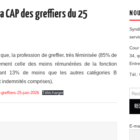
la CAP des greffiers du 25
NOU
Syndi
servi
Cour 
ue, la profession de greffier, très féminisée (85% de
34, q
Entr
ement celle des moins rémunérées de la fonction
agnant 13% de moins que les autres catégories B
Tél.:
t indemnités comprises).
Reche
-greffiers-25-juin-2026
Télécharger
E-mai