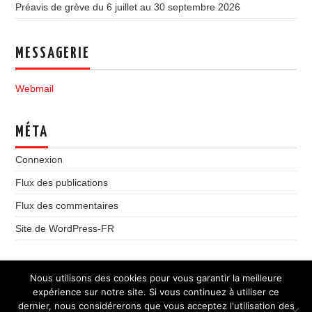
Préavis de grève du 6 juillet au 30 septembre 2026
MESSAGERIE
Webmail
MÉTA
Connexion
Flux des publications
Flux des commentaires
Site de WordPress-FR
Nous utilisons des cookies pour vous garantir la meilleure
expérience sur notre site. Si vous continuez à utiliser ce
dernier, nous considérerons que vous acceptez l'utilisation des
© 2026 Syndicat National CGT des Chancelleries & Services