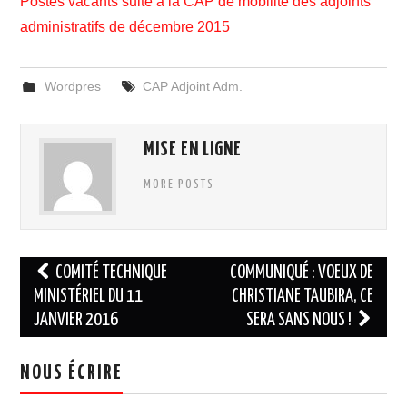
Postes vacants suite à la CAP de mobilité des adjoints
administratifs de décembre 2015
ADHÉSION
ESPACE MILITANT
Wordpres
CAP Adjoint Adm.
MISE EN LIGNE
MORE POSTS
Navigation
COMITÉ TECHNIQUE
COMMUNIQUÉ : VOEUX DE
des
MINISTÉRIEL DU 11
CHRISTIANE TAUBIRA, CE
JANVIER 2016
SERA SANS NOUS !
articles
NOUS ÉCRIRE