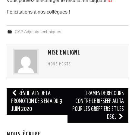
Vous pouvez télécharger le résultat en cliquant
ici
.
Félicitations à nos collègues !
ADHÉSION
ESPACE MILITANT
CAP Adjoints techniques
MISE EN LIGNE
MORE POSTS
Navigation
RÉSULTATS DE LA
TRAMES DE RECOURS
des
PROMOTION DE B EN A DU 9
CONTRE LE RIFSEEP AU TA
JUIN 2020
POUR LES GREFFIERS ET LES
articles
DSGJ
NOUS ÉCRIRE