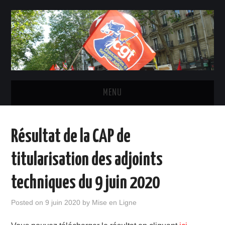
MENU
ACTUALITÉ
Résultat de la CAP de
INSTANCES ET ÉLU-E-S CGT
titularisation des adjoints
STATUTS, DROITS ET OBLIGATIONS
techniques du 9 juin 2020
LE SYNDICAT
Posted on
9 juin 2020
by
Mise en Ligne
CONTACTS