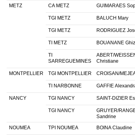
METZ
CA METZ
GUIMARAES Sop
TGI METZ
BALUCH Mary
TGI METZ
RODRIGUEZ Jos
TI METZ
BOUANANE Ghiz
TI
ABERT/WEISSE
SARREGUEMINES
Christiane
MONTPELLIER
TGI MONTPELLIER
CROISAN/MEJEA
TI NARBONNE
GAFFIE Alexandr
NANCY
TGI NANCY
SAINT-DIZIER Est
TGI NANCY
GRUYER/RANG
Sandrine
NOUMEA
TPI NOUMEA
BOINA Claudine