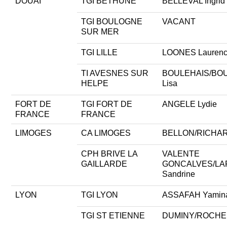
DOUAI
TGI BETHUNE
BELLEVAL Ingrid
TGI BOULOGNE
VACANT
SUR MER
TGI LILLE
LOONES Lauren
TI AVESNES SUR
BOULEHAIS/BO
HELPE
Lisa
FORT DE
TGI FORT DE
ANGELE Lydie
FRANCE
FRANCE
LIMOGES
CA LIMOGES
BELLON/RICHARD
CPH BRIVE LA
VALENTE
GAILLARDE
GONCALVES/LA
Sandrine
LYON
TGI LYON
ASSAFAH Yamin
TGI ST ETIENNE
DUMINY/ROCHE L