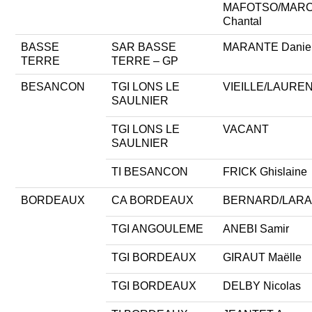
MAFOTSO/MAR
Chantal
BASSE
SAR BASSE
MARANTE Danie
TERRE
TERRE – GP
BESANCON
TGI LONS LE
VIEILLE/LAUREN
SAULNIER
TGI LONS LE
VACANT
SAULNIER
TI BESANCON
FRICK Ghislaine
BORDEAUX
CA BORDEAUX
BERNARD/LARA 
TGI ANGOULEME
ANEBI Samir
TGI BORDEAUX
GIRAUT Maëlle
TGI BORDEAUX
DELBY Nicolas