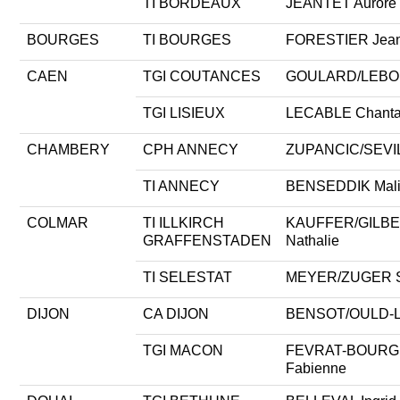
TI BORDEAUX
JEANTET Aurore
BOURGES
TI BOURGES
FORESTIER Jean
CAEN
TGI COUTANCES
GOULARD/LEBOU
TGI LISIEUX
LECABLE Chanta
CHAMBERY
CPH ANNECY
ZUPANCIC/SEVILL
TI ANNECY
BENSEDDIK Mal
COLMAR
TI ILLKIRCH
KAUFFER/GILB
GRAFFENSTADEN
Nathalie
TI SELESTAT
MEYER/ZUGER S
DIJON
CA DIJON
BENSOT/OULD-LA
TGI MACON
FEVRAT-BOUR
Fabienne