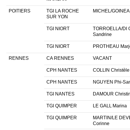
POITIERS
TGI LA ROCHE
MICHEL/GOINEAU
SUR YON
TGI NIORT
TORROELLA/DI 
Sandrine
TGI NIORT
PROTHEAU Marjo
RENNES
CA RENNES
VACANT
CPH NANTES
COLLIN Christèle
CPH NANTES
NGUYEN Phi-Sa
TGI NANTES
DAMOUR Christi
TGI QUIMPER
LE GALL Marina
TGI QUIMPER
MARTIN/LE DE
Corinne