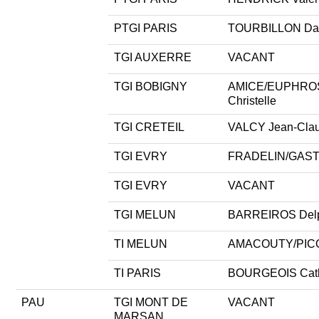
PTGI PARIS
TOURBILLON Dan
TGI AUXERRE
VACANT
TGI BOBIGNY
AMICE/EUPHRO
Christelle
TGI CRETEIL
VALCY Jean-Cla
TGI EVRY
FRADELIN/GAST
TGI EVRY
VACANT
TGI MELUN
BARREIROS Del
TI MELUN
AMACOUTY/PICO
TI PARIS
BOURGEOIS Cath
PAU
TGI MONT DE
VACANT
MARSAN