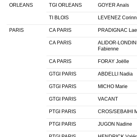
ORLEANS
TGI ORLEANS
GOYER Anaïs
TI BLOIS
LEVENEZ Corinn
PARIS
CA PARIS
PRADIGNAC Laeti
CA PARIS
ALIDOR-LONDIN
Fabienne
CA PARIS
FORAY Joëlle
GTGI PARIS
ABDELLI Nadia
GTGI PARIS
MICHO Marie
GTGI PARIS
VACANT
PTGI PARIS
CROS/SEBAIHI M
PTGI PARIS
JUGON Nadine
PTGI PARIS
HENDRICK Valér