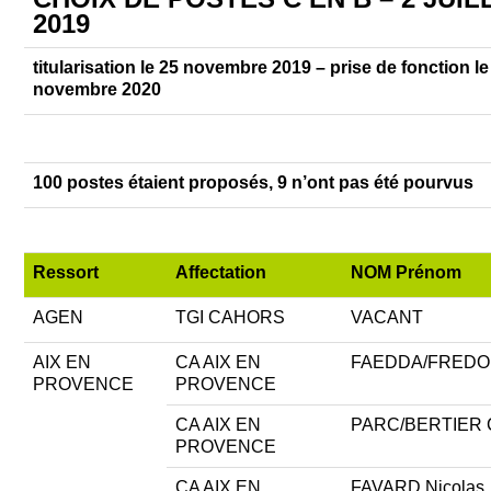
2019
ADHÉSION
titularisation le 25 novembre 2019 – prise de fonction le
novembre 2020
ESPACE MILITANT
100 postes étaient proposés, 9 n’ont pas été pourvus
Ressort
Affectation
NOM Prénom
AGEN
TGI CAHORS
VACANT
AIX EN
CA AIX EN
FAEDDA/FREDON
PROVENCE
PROVENCE
CA AIX EN
PARC/BERTIER C
PROVENCE
CA AIX EN
FAVARD Nicolas