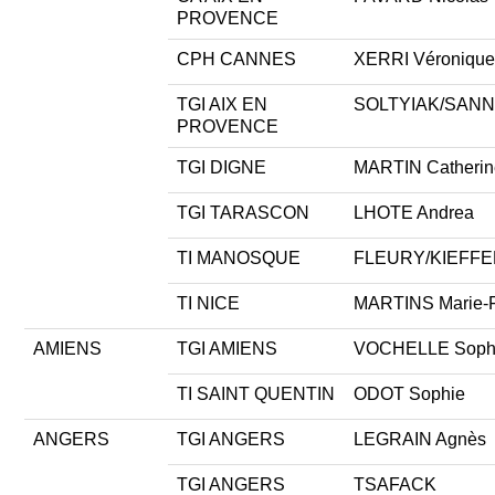
PROVENCE
CPH CANNES
XERRI Véroniqu
TGI AIX EN
SOLTYIAK/SANN
PROVENCE
TGI DIGNE
MARTIN Catherin
TGI TARASCON
LHOTE Andrea
TI MANOSQUE
FLEURY/KIEFFER
TI NICE
MARTINS Marie-
AMIENS
TGI AMIENS
VOCHELLE Soph
TI SAINT QUENTIN
ODOT Sophie
ANGERS
TGI ANGERS
LEGRAIN Agnès
TGI ANGERS
TSAFACK