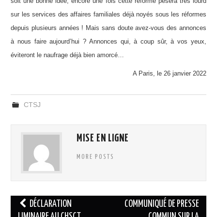
soit une bonne idée, encore une fois cette réforme pèsera très lourd
sur les services des affaires familiales déjà noyés sous les réformes
depuis plusieurs années ! Mais sans doute avez-vous des annonces
à nous faire aujourd’hui ? Annonces qui, à coup sûr, à vos yeux,
éviteront le naufrage déjà bien amorcé…
A Paris, le 26 janvier 2022
CTSJ
MISE EN LIGNE
MORE POSTS
Navigation
DÉCLARATION
COMMUNIQUÉ DE PRESSE
des
LIMINAIRE AU CHSCT
COMMUN SUR LA