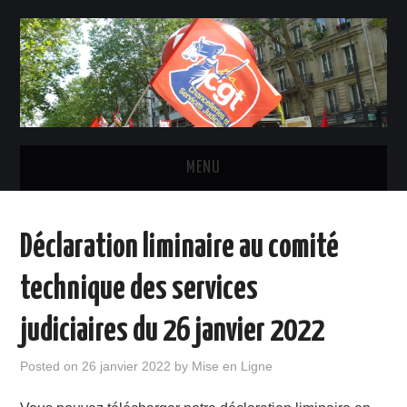
MENU
ACTUALITÉ
Déclaration liminaire au comité
INSTANCES ET ÉLU-E-S CGT
technique des services
STATUTS, DROITS ET OBLIGATIONS
judiciaires du 26 janvier 2022
LE SYNDICAT
Posted on
26 janvier 2022
by
Mise en Ligne
CONTACTS