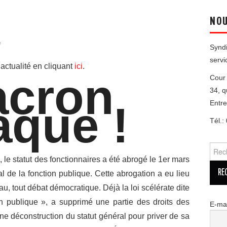
NOU
e
Syndi
servi
actualité en cliquant
ici
.
cron
Cour 
34, q
aque !
Entr
Tél.:
Reche
 le statut des fonctionnaires a été abrogé le 1er mars
 de la fonction publique. Cette abrogation a eu lieu
, tout débat démocratique. Déjà la loi scélérate dite
on publique », a supprimé une partie des droits des
E-mai
une
déconstruction du statut général pour priver de sa