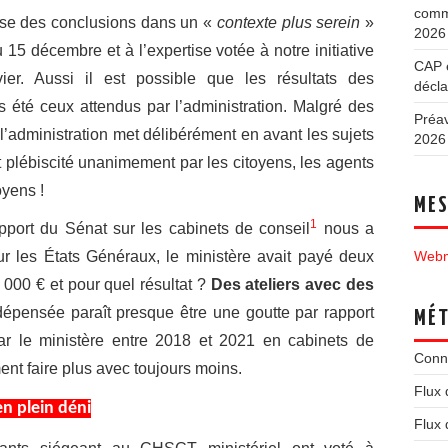
commu
mise des conclusions dans un «
contexte plus serein
»
2026
 15 décembre et à l’expertise votée à notre initiative
CAP e
er. Aussi il est possible que les résultats des
décla
as été ceux attendus par l’administration. Malgré des
Préav
l’administration met délibérément en avant les sujets
2026
et plébiscité unanimement par les citoyens, les agents
oyens !
MES
1
apport du Sénat sur les cabinets de conseil
nous a
Webm
r les États Généraux, le ministère avait payé deux
 000 € et pour quel résultat ?
Des ateliers avec des
pensée paraît presque être une goutte par rapport
MÉ
r le ministère entre 2018 et 2021 en cabinets de
Conn
nt faire plus avec toujours moins.
Flux 
en plein déni
Flux