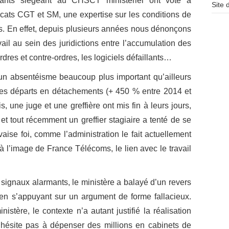
tants siégeant au CHSCT ministériel ont voté à
Site
dicats CGT et SM, une expertise sur les conditions de
res. En effet, depuis plusieurs années nous dénonçons
ail au sein des juridictions entre l’accumulation des
ordres et contre-ordres, les logiciels défaillants…
 un absentéisme beaucoup plus important qu’ailleurs
des départs en détachements (+ 450 % entre 2014 et
, une juge et une greffière ont mis fin à leurs jours,
 et tout récemment un greffier stagiaire a tenté de se
aise foi, comme l’administration le fait actuellement
l’image de France Télécoms, le lien avec le travail
ignaux alarmants, le ministère a balayé d’un revers
en s’appuyant sur un argument de forme fallacieux.
istère, le contexte n’a autant justifié la réalisation
n’hésite pas à dépenser des millions en cabinets de