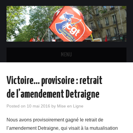
MENU
ACTUALITÉ
Victoire… provisoire : retrait
INSTANCES ET ÉLU-E-S CGT
de l’amendement Detraigne
STATUTS, DROITS ET OBLIGATIONS
Posted on
10 mai 2016
by
Mise en Ligne
LE SYNDICAT
Nous avons provisoirement gagné le retrait de
l’amendement Detraigne, qui visait à la mutualisation
CONTACTS